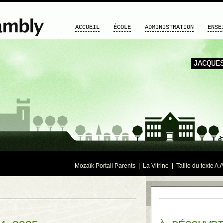
ACCUEIL
ÉCOLE
ADMINISTRATION
ENSE
JACQUE
Mozaïk Portail Parents
|
La Vitrine
| Taille du texte
A