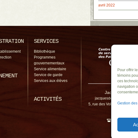
avril 2022
STRATION
SERVICES
tablissement
Bibliothèque
irection
Programmes
gouvernementaux
Service alimentaire
Pour offrir 
NEMENT
Service de garde
témoins pour
Services aux élèves
ces technolo
navigation o
Jacques-De Cha
consentement
ACTIVITÉS
jacquesdechambly@cssp.
Gestion des
5, rue des Voltigeurs, Chamb
3H3
(450) 461-5
Ac