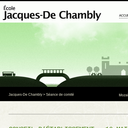
ACCU
Jacques-De Chambly
>
Séance de comité
Mozaï