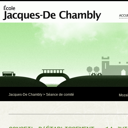
ACCU
Jacques-De Chambly
>
Séance de comité
Mozaï