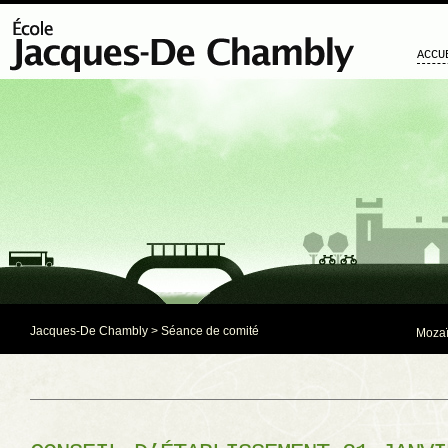
ACCU
Jacques-De Chambly
>
Séance de comité
Mozaï